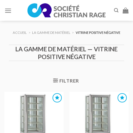
Skip
to
content
ACCUEIL
>
LA GAMME DE MATÉRIEL
>
VITRINE POSITIVE NÉGATIVE
LA GAMME DE MATÉRIEL — VITRINE
POSITIVE NÉGATIVE
FILTRER
AJOUTER
AJOUTER
AU DEVIS
AU DEVIS