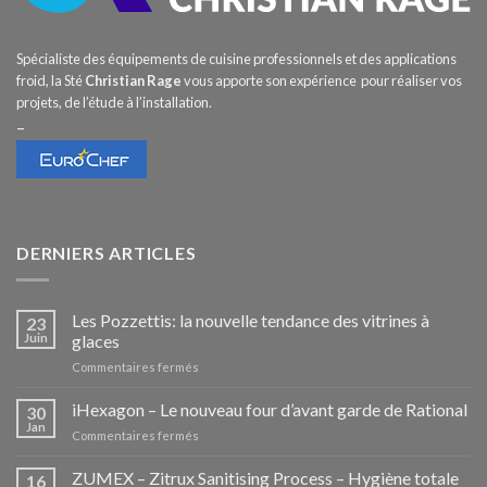
Spécialiste des équipements de cuisine professionnels et des applications
froid, la Sté
Christian Rage
vous apporte son expérience pour réaliser vos
projets, de l’étude à l’installation.
–
DERNIERS ARTICLES
Les Pozzettis: la nouvelle tendance des vitrines à
23
Juin
glaces
sur
Commentaires fermés
Les
Pozzettis:
iHexagon – Le nouveau four d’avant garde de Rational
30
la
Jan
sur
Commentaires fermés
nouvelle
iHexagon
tendance
–
ZUMEX – Zitrux Sanitising Process – Hygiène totale
des
16