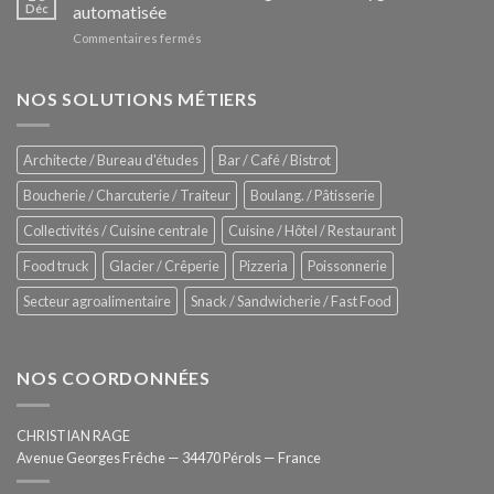
Le
Déc
automatisée
vitrines
nouveau
à
sur
Commentaires fermés
four
glaces
ZUMEX
d’avant
–
garde
Zitrux
NOS SOLUTIONS MÉTIERS
de
Sanitising
Rational
Process
–
Architecte / Bureau d'études
Bar / Café / Bistrot
Hygiène
totale
Boucherie / Charcuterie / Traiteur
Boulang. / Pâtisserie
automatisée
Collectivités / Cuisine centrale
Cuisine / Hôtel / Restaurant
Food truck
Glacier / Crêperie
Pizzeria
Poissonnerie
Secteur agroalimentaire
Snack / Sandwicherie / Fast Food
NOS COORDONNÉES
CHRISTIAN RAGE
Avenue Georges Frêche — 34470 Pérols — France