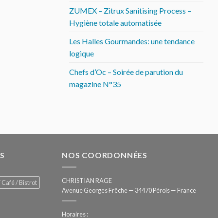
ZUMEX – Zitrux Sanitising Process –
Hygiène totale automatisée
Les Halles Gourmandes: une tendance
logique
Chefs d’Oc – Soirée de parution du
magazine N°35
S
NOS COORDONNÉES
CHRISTIAN RAGE
 Café / Bistrot
Avenue Georges Frêche — 34470 Pérols — France
Horaires :