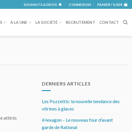
SOUHAITS & DEVIS
CONNEXION
PANIER /
0,00
€
RS
A LA UNE
LA SOCIÉTÉ
RECRUTEMENT
CONTACT
DERNIERS ARTICLES
Les Pozzettis: la nouvelle tendance des
vitrines à glaces
e attirés
iHexagon – Le nouveau four d’avant
garde de Rational