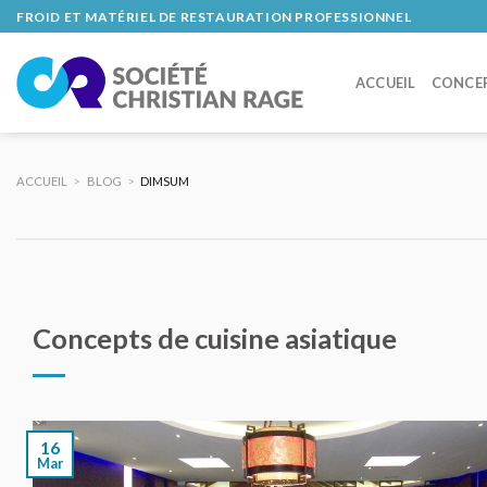
Skip
FROID ET MATÉRIEL DE RESTAURATION PROFESSIONNEL
to
content
ACCUEIL
CONCE
ACCUEIL
>
BLOG
>
DIMSUM
Concepts de cuisine asiatique
16
Mar