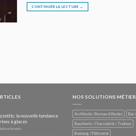
CONTINUER LA LECTURE
→
ARTICLES
NOS SOLUTIONS MÉTIER
Architecte / Bureau d'études
Bar /
zzettis: la nouvelle tendance
rines à glaces
Boucherie / Charcuterie / Traiteur
sur
aires fermés
Boulang. / Pâtisserie
Les